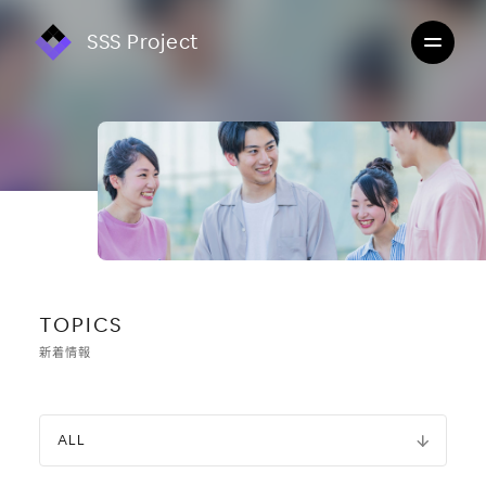
SSS Project
TOPICS
新着情報
ALL