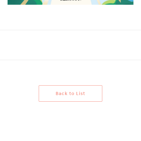
B
a
c
k
t
o
L
i
s
t
B
a
c
k
t
o
L
i
s
t