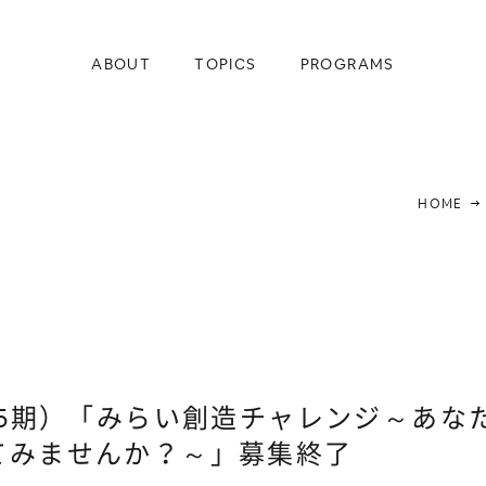
A
B
O
U
T
T
O
P
I
C
S
P
R
O
G
R
A
M
S
A
B
O
U
T
T
O
P
I
C
S
P
R
O
G
R
A
M
S
HOME
第5期）「みらい創造チャレンジ～あな
てみませんか？～」募集終了