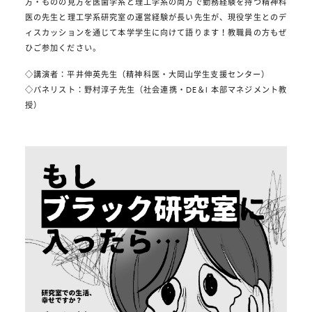
方・ものの見方を医歯学系と理工学系の両方で勤務経験を持つ精神科
医の先生と理工学系研究室の運営経験が長い先生が、現役学生とのデ
ィスカッションを通じて本学学生に向けて語ります！教職員の方もぜ
ひご参加ください。
◇講演者：平井伸英先生（精神科医・大岡山学生支援センター）
◇パネリスト：野村淳子先生（社会連携・DE＆I 本部マネジメント教
授）