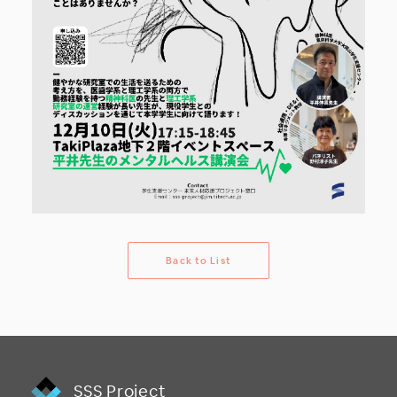
B
a
c
k
t
o
L
i
s
t
B
a
c
k
t
o
L
i
s
t
SSS Project