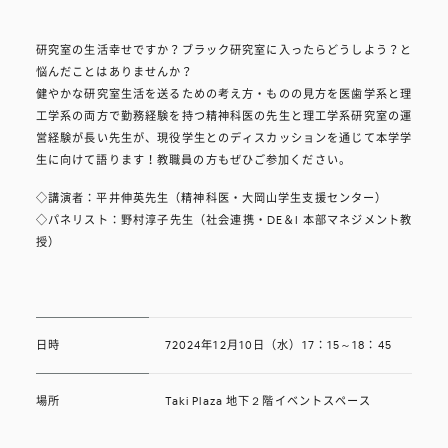
研究室の生活幸せですか？ブラック研究室に入ったらどうしよう？と
悩んだことはありませんか？
健やかな研究室生活を送るための考え方・ものの見方を医歯学系と理
工学系の両方で勤務経験を持つ精神科医の先生と理工学系研究室の運
営経験が長い先生が、現役学生とのディスカッションを通じて本学学
生に向けて語ります！教職員の方もぜひご参加ください。
◇講演者：平井伸英先生（精神科医・大岡山学生支援センター）
◇パネリスト：野村淳子先生（社会連携・DE＆I 本部マネジメント教
授）
日時
72024年12月10日（水）17：15～18：45
場所
Taki Plaza 地下２階イベントスペース