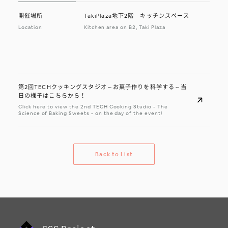
開催場所
TakiPlaza地下2階 キッチンスペース
Location
Kitchen area on B2, Taki Plaza
第2回TECHクッキングスタジオ～お菓子作りを科学する～当
日の様子はこちらから！
Click here to view the 2nd TECH Cooking Studio - The
Science of Baking Sweets - on the day of the event!
B
a
c
k
t
o
L
i
s
t
B
a
c
k
t
o
L
i
s
t