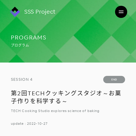
SSS Project
PROGRAMS
プログラム
受付終了
SESSION 4
END
受付終了
第2回TECHクッキングスタジオ～お菓
子作りを科学する～
TECH Cooking Studio explores science of baking
update : 2022-10-27